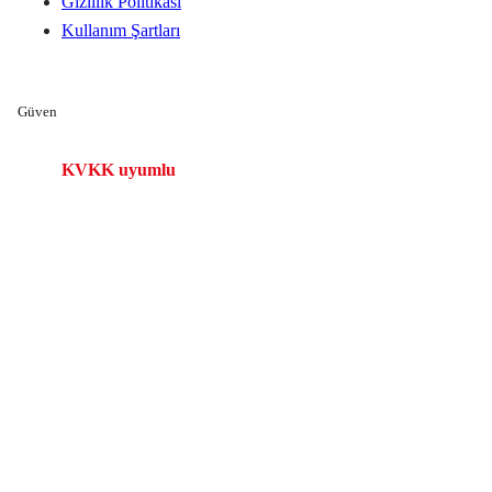
Gizlilik Politikası
Kullanım Şartları
Güven
KVKK uyumlu
Kişisel veri süreçleri kontrollü yürütülür.
Güvenli iletişim
HTTPS ve erişim politikaları ile korunur.
Mikro Yazılım iş ortağı
Mikro ürün ailesiyle uyumlu teslimat.