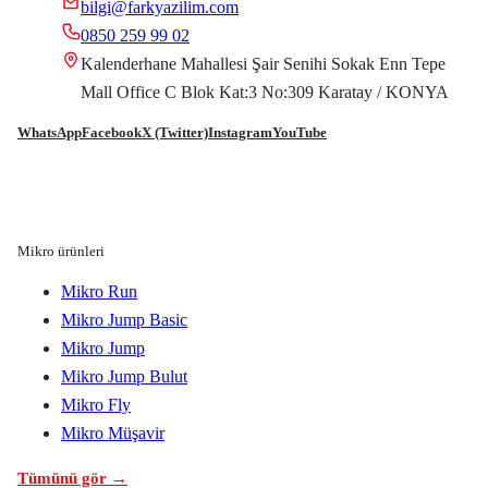
bilgi@farkyazilim.com
0850 259 99 02
Kalenderhane Mahallesi Şair Senihi Sokak Enn Tepe
Mall Office C Blok Kat:3 No:309 Karatay / KONYA
WhatsApp
Facebook
X (Twitter)
Instagram
YouTube
Mikro ürünleri
Mikro Run
Mikro Jump Basic
Mikro Jump
Mikro Jump Bulut
Mikro Fly
Mikro Müşavir
Tümünü gör →