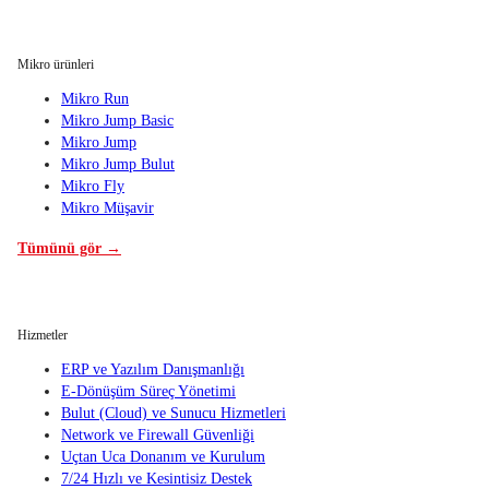
Mikro ürünleri
Mikro Run
Mikro Jump Basic
Mikro Jump
Mikro Jump Bulut
Mikro Fly
Mikro Müşavir
Tümünü gör →
Hizmetler
ERP ve Yazılım Danışmanlığı
E-Dönüşüm Süreç Yönetimi
Bulut (Cloud) ve Sunucu Hizmetleri
Network ve Firewall Güvenliği
Uçtan Uca Donanım ve Kurulum
7/24 Hızlı ve Kesintisiz Destek