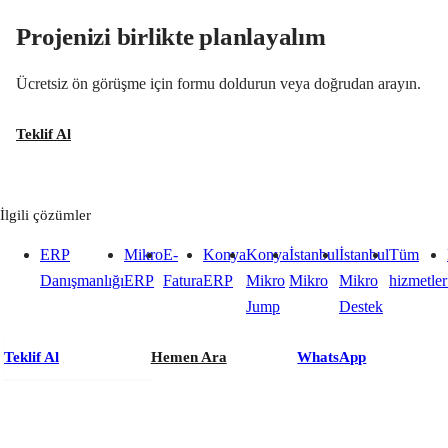
Projenizi birlikte planlayalım
Ücretsiz ön görüşme için formu doldurun veya doğrudan arayın.
Teklif Al
İlgili çözümler
ERP
Mikro
E-
Konya
Konya
İstanbul
İstanbul
Tüm
Danışmanlığı
ERP
Fatura
ERP
Mikro
Mikro
Mikro
hizmetler
Jump
Destek
Teklif Al
Hemen Ara
WhatsApp