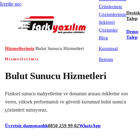
İçeriğe geç
Ürünlerimiz
Destek
Çözümlerimiz
Talep
Sektörel
Çözümler
Demo
Talep
Blog
Hizmetlerimiz
/
Bulut Sunucu Hizmetleri
Kurumsal
Hizmetlerimiz
İletişim
Bulut Sunucu Hizmetleri
Fiziksel sunucu maliyetlerine ve donanım arızası risklerine son
veren, yüksek performanslı ve güvenli kurumsal bulut sunucu
çözümleri sunuyoruz.
Ücretsiz danışmanlık
0850 259 99 02
WhatsApp