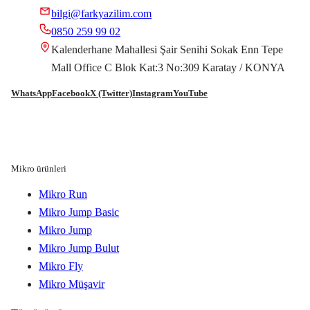
bilgi@farkyazilim.com
0850 259 99 02
Kalenderhane Mahallesi Şair Senihi Sokak Enn Tepe
Mall Office C Blok Kat:3 No:309 Karatay / KONYA
WhatsApp
Facebook
X (Twitter)
Instagram
YouTube
Mikro ürünleri
Mikro Run
Mikro Jump Basic
Mikro Jump
Mikro Jump Bulut
Mikro Fly
Mikro Müşavir