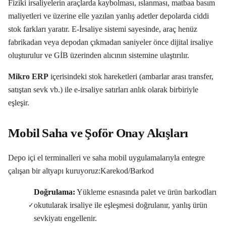
Fiziki irsaliyelerin araçlarda kaybolması, ıslanması, matbaa basım
maliyetleri ve üzerine elle yazılan yanlış adetler depolarda ciddi
stok farkları yaratır. E-İrsaliye sistemi sayesinde, araç henüz
fabrikadan veya depodan çıkmadan saniyeler önce dijital irsaliye
oluşturulur ve GİB üzerinden alıcının sistemine ulaştırılır.
Mikro
ERP
içerisindeki stok hareketleri (ambarlar arası transfer,
satıştan sevk vb.) ile e-irsaliye satırları anlık olarak birbiriyle
eşleşir.
Mobil Saha ve Şoför Onay Akışları
Depo içi el terminalleri ve saha mobil uygulamalarıyla entegre
çalışan bir altyapı kuruyoruz:Karekod/Barkod
Doğrulama:
Yükleme esnasında palet ve ürün barkodları
okutularak irsaliye ile eşleşmesi doğrulanır, yanlış ürün
✓
sevkiyatı engellenir.