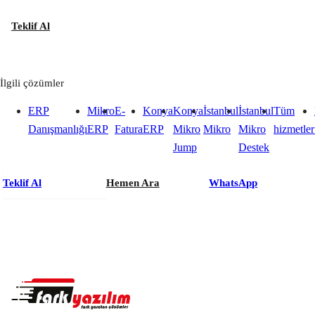
Teklif Al
İlgili çözümler
ERP
Mikro
E-
Konya
Konya
İstanbul
İstanbul
Tüm
Danışmanlığı
ERP
Fatura
ERP
Mikro
Mikro
Mikro
hizmetler
Jump
Destek
Teklif Al
Hemen Ara
WhatsApp