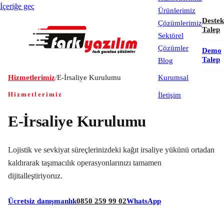
İçeriğe geç
Ürünlerimiz
Destek
Çözümlerimiz
Talep
Sektörel
Çözümler
Demo
Talep
Blog
Hizmetlerimiz
/
E-İrsaliye Kurulumu
Kurumsal
Hizmetlerimiz
İletişim
E-İrsaliye Kurulumu
Lojistik ve sevkiyat süreçlerinizdeki kağıt irsaliye yükünü ortadan
kaldırarak taşımacılık operasyonlarınızı tamamen
dijitalleştiriyoruz.
Ücretsiz danışmanlık
0850 259 99 02
WhatsApp