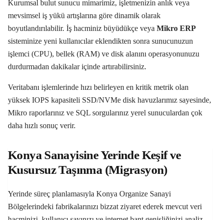
Kurumsal bulut sunucu mimarimiz, işletmenizin anlık veya
mevsimsel iş yükü artışlarına göre dinamik olarak
boyutlandırılabilir. İş hacminiz büyüdükçe veya
Mikro
ERP
sisteminize yeni kullanıcılar eklendikten sonra sunucunuzun
işlemci (CPU), bellek (RAM) ve disk alanını operasyonunuzu
durdurmadan dakikalar içinde artırabilirsiniz.
Veritabanı işlemlerinde hızı belirleyen en kritik metrik olan
yüksek IOPS kapasiteli SSD/NVMe disk havuzlarımız sayesinde,
Mikro raporlarınız ve SQL sorgularınız yerel sunuculardan çok
daha hızlı sonuç verir.
Konya Sanayisine Yerinde Keşif ve
Kusursuz Taşınma (Migrasyon)
Yerinde süreç planlamasıyla Konya Organize Sanayi
Bölgelerindeki fabrikalarınızı bizzat ziyaret ederek mevcut veri
hacminizi, kullanıcı sayınızı ve internet bant genişliğinizi analiz