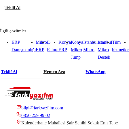
Teklif Al
İlgili çözümler
ERP
Mikro
E-
Konya
Konya
İstanbul
İstanbul
Tüm
Danışmanlığı
ERP
Fatura
ERP
Mikro
Mikro
Mikro
hizmetler
Jump
Destek
Teklif Al
Hemen Ara
WhatsApp
bilgi@farkyazilim.com
0850 259 99 02
Kalenderhane Mahallesi Şair Senihi Sokak Enn Tepe