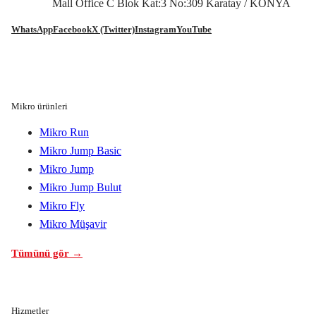
Mall Office C Blok Kat:3 No:309 Karatay / KONYA
WhatsApp
Facebook
X (Twitter)
Instagram
YouTube
Mikro ürünleri
Mikro Run
Mikro Jump Basic
Mikro Jump
Mikro Jump Bulut
Mikro Fly
Mikro Müşavir
Tümünü gör →
Hizmetler