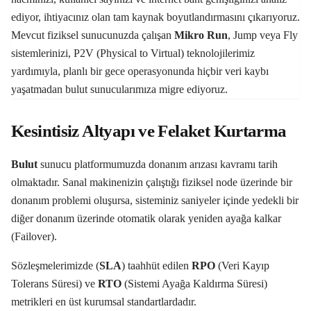
ediyor, ihtiyacınız olan tam kaynak boyutlandırmasını çıkarıyoruz.
Mevcut fiziksel sunucunuzda çalışan
Mikro Run
, Jump veya Fly
sistemlerinizi, P2V (Physical to Virtual) teknolojilerimiz
yardımıyla, planlı bir gece operasyonunda hiçbir veri kaybı
yaşatmadan bulut sunucularımıza migre ediyoruz.
Kesintisiz Altyapı ve Felaket Kurtarma
Bulut
sunucu platformumuzda donanım arızası kavramı tarih
olmaktadır. Sanal makinenizin çalıştığı fiziksel node üzerinde bir
donanım problemi oluşursa, sisteminiz saniyeler içinde yedekli bir
diğer donanım üzerinde otomatik olarak yeniden ayağa kalkar
(Failover).
Sözleşmelerimizde (
SLA
) taahhüt edilen
RPO
(Veri Kayıp
Tolerans Süresi) ve
RTO
(Sistemi Ayağa Kaldırma Süresi)
metrikleri en üst kurumsal standartlardadır.