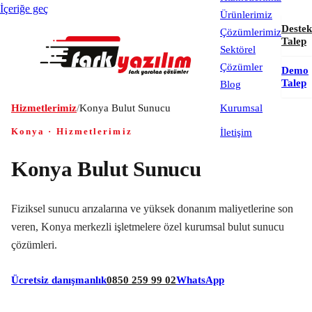
İçeriğe geç
Ürünlerimiz
Destek
Çözümlerimiz
Talep
Sektörel
Çözümler
Demo
Talep
Blog
Hizmetlerimiz
/
Konya Bulut Sunucu
Kurumsal
Konya · Hizmetlerimiz
İletişim
Konya Bulut Sunucu
Fiziksel sunucu arızalarına ve yüksek donanım maliyetlerine son
veren, Konya merkezli işletmelere özel kurumsal bulut sunucu
çözümleri.
Ücretsiz danışmanlık
0850 259 99 02
WhatsApp