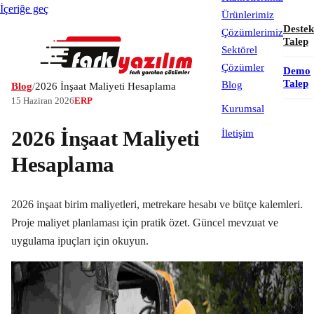
İçeriğe geç
Ürünlerimiz
Destek
Çözümlerimiz
Talep
Sektörel
Çözümler
Demo
Talep
Blog
Blog
/
2026 İnşaat Maliyeti Hesaplama
15 Haziran 2026
ERP
Kurumsal
2026 İnşaat Maliyeti
İletişim
Hesaplama
2026 inşaat birim maliyetleri, metrekare hesabı ve bütçe kalemleri.
Proje maliyet planlaması için pratik özet. Güncel mevzuat ve
uygulama ipuçları için okuyun.