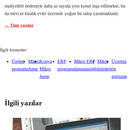
maliyetleri nedeniyle daha az sayıda yeni konut inşa edilmekte, bu
da mevcut kiralık evler üzerinde yoğun bir talep yaratmaktadır.
← Tüm yazılar
İlgili hizmetler
Üretim
Mikro
Konya
ERP
Mikro ERP
Mikro
Ücretsiz
programı
Jump
Mikro
programı
danışmanlığı
ürünleri
ön
Jump
görüşme
İlgili yazılar