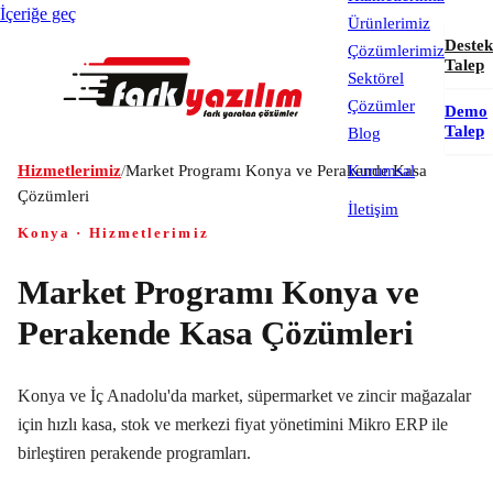
İçeriğe geç
Ürünlerimiz
Destek
Çözümlerimiz
Talep
Sektörel
Çözümler
Demo
Talep
Blog
Hizmetlerimiz
/
Market Programı Konya ve Perakende Kasa
Kurumsal
Çözümleri
İletişim
Konya · Hizmetlerimiz
Market Programı Konya ve
Perakende Kasa Çözümleri
Konya ve İç Anadolu'da market, süpermarket ve zincir mağazalar
için hızlı kasa, stok ve merkezi fiyat yönetimini Mikro ERP ile
birleştiren perakende programları.