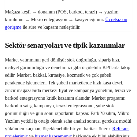
Mağaza keşfi → donanım (POS, barkod, terazi) → yazılım
kurulumu → Mikro entegrasyon → kasiyer eğitimi.
Ücretsiz ön
görüşme
ile süre ve kapsam netleştirilir.
Sektör senaryoları ve tipik kazanımlar
Market yatırımının geri dönüşü; stok doğruluğu, sipariş hızı,
maliyet görünürlüğü ve denetim izi gibi ölçülebilir KPI'larla takip
edilir. Market, bakkal, kırtasiye, kozmetik ve çok şubeli
perakende işletmeleri. Tek şubeli marketlerde hızlı kasa devri,
zincir mağazalarda merkezi fiyat ve kampanya yönetimi, terazi ve
barkod entegrasyonu kritik kazanım alanıdır. Market programı;
barkodlu satış, kampanya, terazi entegrasyonu, şube stok
görünürlüğü ve gün sonu raporlarını kapsar. Fark Yazılım, Mikro
Yazılım yetkili iş ortağı olarak saha analizi sonrası gereksiz modül
yükünden kaçınan, ölçeklenebilir bir yol haritası önerir.
Referans
projelerimiz
ve
hizmet kapsamımız
hakkında ek bilgi alabilirsiniz.