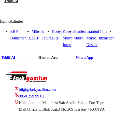
Teklif Al
İlgili çözümler
ERP
Mikro
E-
Konya
Konya
İstanbul
İstanbul
Tüm
Danışmanlığı
ERP
Fatura
ERP
Mikro
Mikro
Mikro
hizmetler
Jump
Destek
Teklif Al
Hemen Ara
WhatsApp
bilgi@farkyazilim.com
0850 259 99 02
Kalenderhane Mahallesi Şair Senihi Sokak Enn Tepe
Mall Office C Blok Kat:3 No:309 Karatay / KONYA