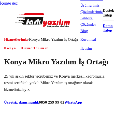
İçeriğe geç
Ürünlerimiz
Destek
Çözümlerimiz
Talep
Sektörel
Çözümler
Demo
Talep
Blog
Hizmetlerimiz
/
Konya Mikro Yazılım İş Ortağı
Kurumsal
Konya · Hizmetlerimiz
İletişim
Konya Mikro Yazılım İş Ortağı
25 yılı aşkın sektör tecrübemiz ve Konya merkezli kadromuzla,
resmi sertifikalı yetkili Mikro Yazılım iş ortağınız olarak
hizmetinizdeyiz.
Ücretsiz danışmanlık
0850 259 99 02
WhatsApp