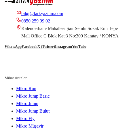
bilgi@farkyazilim.com
0850 259 99 02
Kalenderhane Mahallesi Şair Senihi Sokak Enn Tepe
Mall Office C Blok Kat:3 No:309 Karatay / KONYA
WhatsApp
Facebook
X (Twitter)
Instagram
YouTube
Mikro ürünleri
Mikro Run
Mikro Jump Basic
Mikro Jump
Mikro Jump Bulut
Mikro Fly
Mikro Müşavir