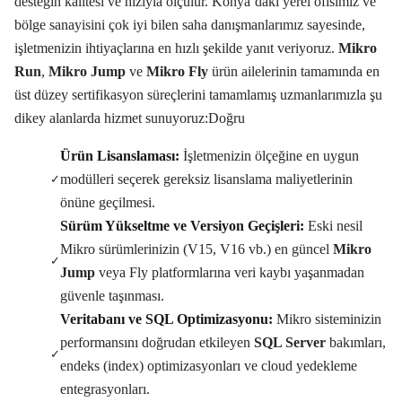
desteğin kalitesi ve hızıyla ölçülür. Konya’daki yerel ofisimiz ve
bölge sanayisini çok iyi bilen saha danışmanlarımız sayesinde,
işletmenizin ihtiyaçlarına en hızlı şekilde yanıt veriyoruz.
Mikro
Run
,
Mikro Jump
ve
Mikro Fly
ürün ailelerinin tamamında en
üst düzey sertifikasyon süreçlerini tamamlamış uzmanlarımızla şu
dikey alanlarda hizmet sunuyoruz:Doğru
Ürün Lisanslaması:
İşletmenizin ölçeğine en uygun
modülleri seçerek gereksiz lisanslama maliyetlerinin
✓
önüne geçilmesi.
Sürüm Yükseltme ve Versiyon Geçişleri:
Eski nesil
Mikro sürümlerinizin (V15, V16 vb.) en güncel
Mikro
✓
Jump
veya Fly platformlarına veri kaybı yaşanmadan
güvenle taşınması.
Veritabanı ve SQL Optimizasyonu:
Mikro sisteminizin
performansını doğrudan etkileyen
SQL Server
bakımları,
✓
endeks (index) optimizasyonları ve cloud yedekleme
entegrasyonları.