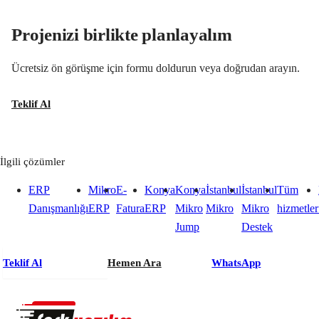
Projenizi birlikte planlayalım
Ücretsiz ön görüşme için formu doldurun veya doğrudan arayın.
Teklif Al
İlgili çözümler
ERP
Mikro
E-
Konya
Konya
İstanbul
İstanbul
Tüm
Danışmanlığı
ERP
Fatura
ERP
Mikro
Mikro
Mikro
hizmetler
Jump
Destek
Teklif Al
Hemen Ara
WhatsApp