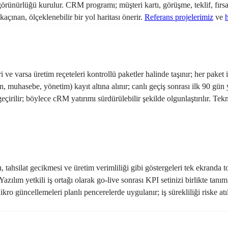
i görünürlüğü kurulur. CRM programı; müşteri kartı, görüşme, teklif, fırsa
açınan, ölçeklenebilir bir yol haritası önerir.
Referans projelerimiz
ve
 ve varsa üretim reçeteleri kontrollü paketler halinde taşınır; her paket i
 muhasebe, yönetim) kayıt altına alınır; canlı geçiş sonrası ilk 90 gün 
irilir; böylece cRM yatırımı sürdürülebilir şekilde olgunlaştırılır. Tekn
e
, tahsilat gecikmesi ve üretim verimliliği gibi göstergeleri tek ekranda t
azılım yetkili iş ortağı olarak go-live sonrası KPI setinizi birlikte tanı
ro güncellemeleri planlı pencerelerde uygulanır; iş sürekliliği riske at