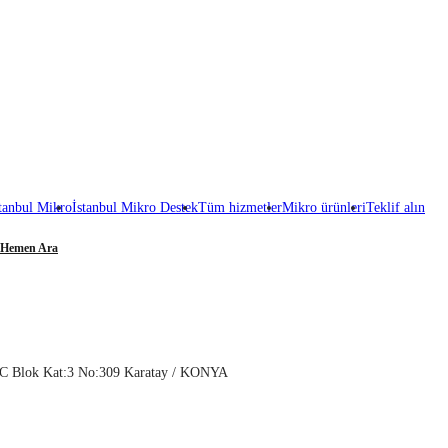
tanbul Mikro
İstanbul Mikro Destek
Tüm hizmetler
Mikro ürünleri
Teklif alın
Hemen Ara
e C Blok Kat:3 No:309 Karatay / KONYA