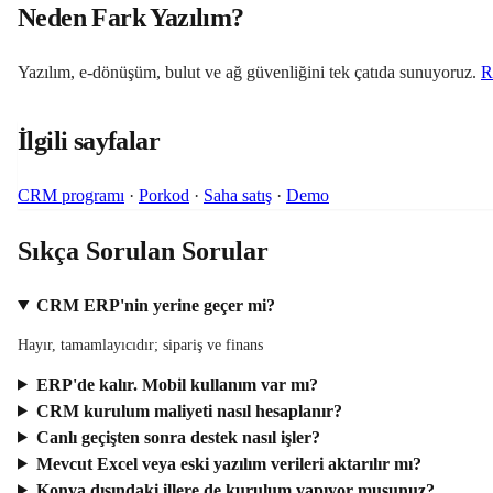
Neden Fark Yazılım?
Yazılım, e-dönüşüm, bulut ve ağ güvenliğini tek çatıda sunuyoruz.
R
İlgili sayfalar
CRM programı
·
Porkod
·
Saha satış
·
Demo
Sıkça Sorulan Sorular
CRM ERP'nin yerine geçer mi?
Hayır, tamamlayıcıdır; sipariş ve finans
ERP'de kalır. Mobil kullanım var mı?
CRM kurulum maliyeti nasıl hesaplanır?
Canlı geçişten sonra destek nasıl işler?
Mevcut Excel veya eski yazılım verileri aktarılır mı?
Konya dışındaki illere de kurulum yapıyor musunuz?