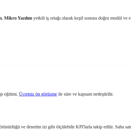
m
,
Mikro Yazılım
yetkili iş ortağı olarak keşif sonrası doğru modül ve 
ip eğitimi.
Ücretsiz ön görüşme
ile süre ve kapsam netleştirilir.
nürlüğü ve denetim izi gibi ölçülebilir KPI'larla takip edilir. Saha satışı