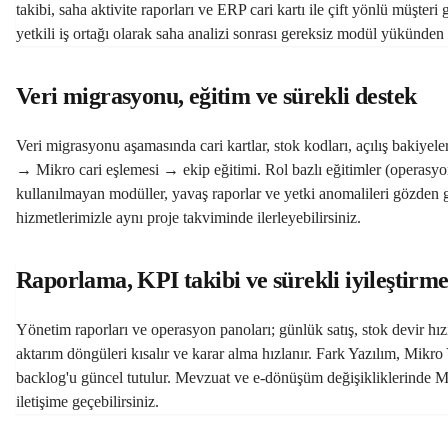
takibi, saha aktivite raporları ve ERP cari kartı ile çift yönlü müşter
yetkili iş ortağı olarak saha analizi sonrası gereksiz modül yükünden k
Veri migrasyonu, eğitim ve sürekli destek
Veri migrasyonu aşamasında cari kartlar, stok kodları, açılış bakiyeleri
→ Mikro cari eşlemesi → ekip eğitimi. Rol bazlı eğitimler (operasyon,
kullanılmayan modüller, yavaş raporlar ve yetki anomalileri gözden geç
hizmetlerimizle aynı proje takviminde ilerleyebilirsiniz.
Raporlama, KPI takibi ve sürekli iyileştirm
Yönetim raporları ve operasyon panoları; günlük satış, stok devir hızı
aktarım döngüleri kısalır ve karar alma hızlanır. Fark Yazılım, Mikro Y
backlog'u güncel tutulur. Mevzuat ve e-dönüşüm değişikliklerinde Mik
iletişime geçebilirsiniz.