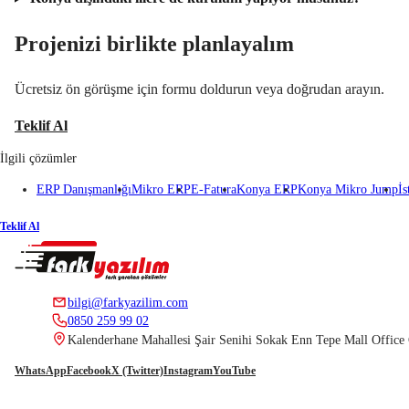
Projenizi birlikte planlayalım
Ücretsiz ön görüşme için formu doldurun veya doğrudan arayın.
Teklif Al
İlgili çözümler
ERP Danışmanlığı
Mikro ERP
E-Fatura
Konya ERP
Konya Mikro Jump
İs
Teklif Al
bilgi@farkyazilim.com
0850 259 99 02
Kalenderhane Mahallesi Şair Senihi Sokak Enn Tepe Mall Offic
WhatsApp
Facebook
X (Twitter)
Instagram
YouTube